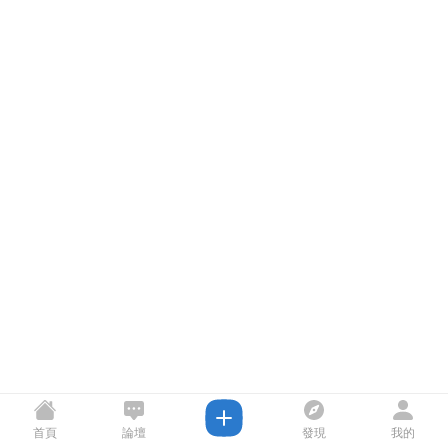
首頁
論壇
發現
我的