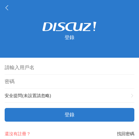
登錄
安全提問(未設置請忽略)
登錄
還沒有註冊？
找回密碼