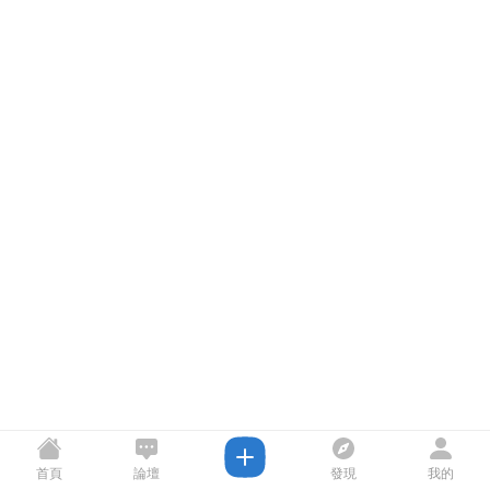
首頁
論壇
發現
我的