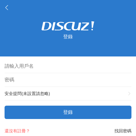
登錄
安全提問(未設置請忽略)
登錄
還沒有註冊？
找回密碼