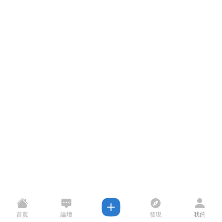
首頁
論壇
發現
我的