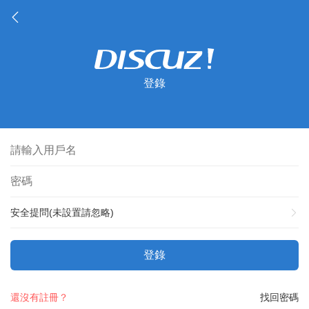
登錄
安全提問(未設置請忽略)
登錄
還沒有註冊？
找回密碼