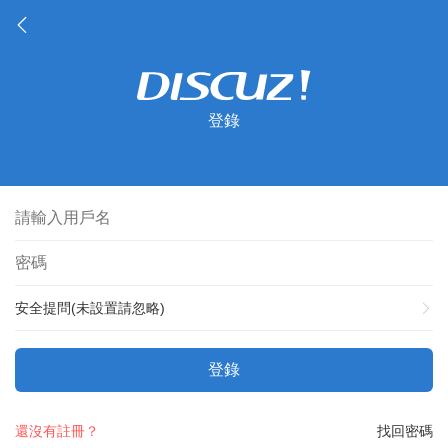
登錄
安全提問(未設置請忽略)
登錄
還沒有註冊？
找回密碼