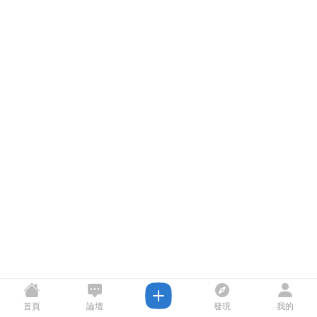
首頁
論壇
發現
我的