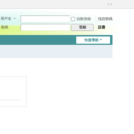
切
換
用戶名
自動登錄
找回密碼
到
寬
密碼
註冊
登錄
版
快捷導航