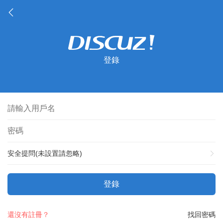
登錄
安全提問(未設置請忽略)
登錄
還沒有註冊？
找回密碼