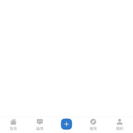
首頁
論壇
發現
我的