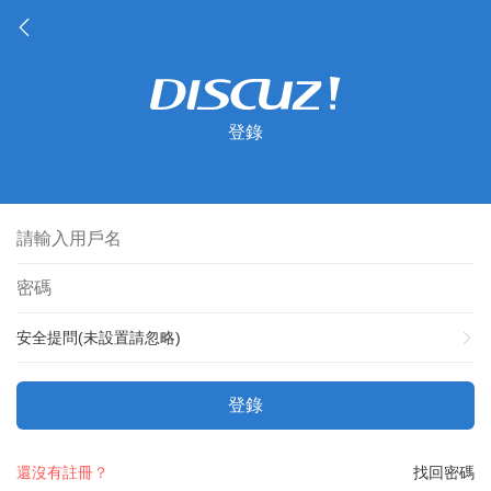
登錄
安全提問(未設置請忽略)
登錄
還沒有註冊？
找回密碼