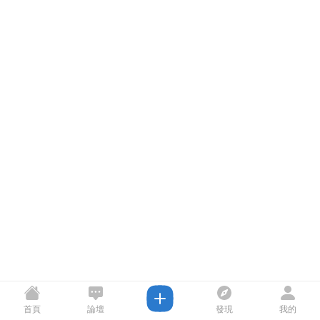
首頁
論壇
發現
我的