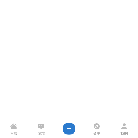
首頁
論壇
發現
我的