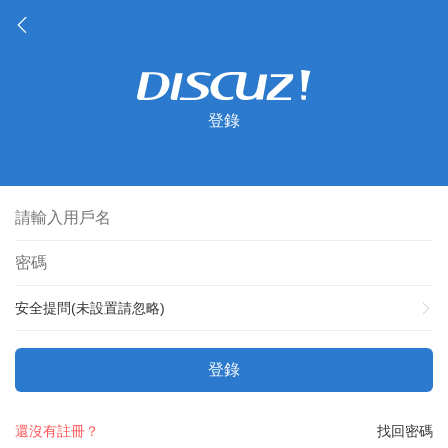
登錄
安全提問(未設置請忽略)
登錄
還沒有註冊？
找回密碼