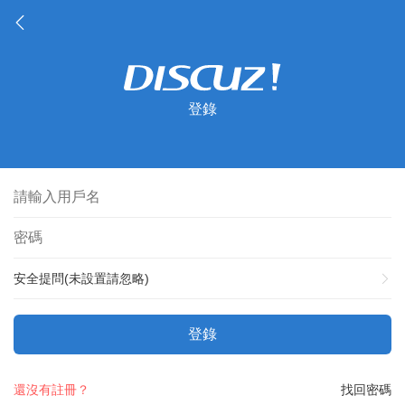
登錄
安全提問(未設置請忽略)
登錄
還沒有註冊？
找回密碼