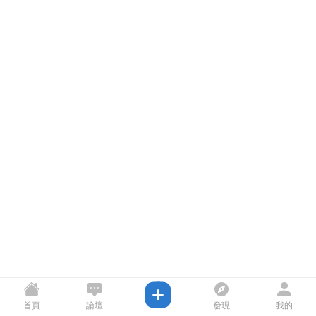
首頁
論壇
發現
我的