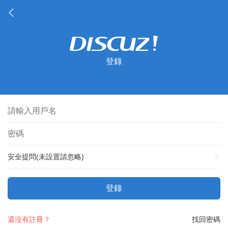
登錄
安全提問(未設置請忽略)
登錄
還沒有註冊？
找回密碼