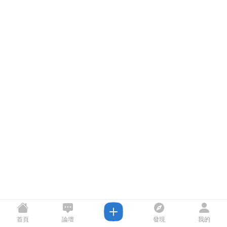
首頁
論壇
發現
我的