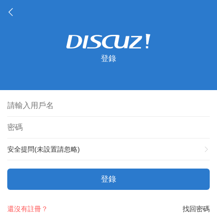
登錄
安全提問(未設置請忽略)
登錄
還沒有註冊？
找回密碼