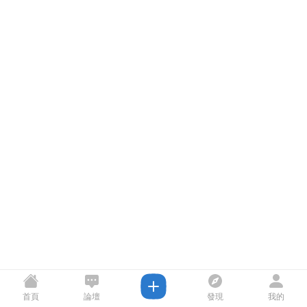
首頁
論壇
發現
我的