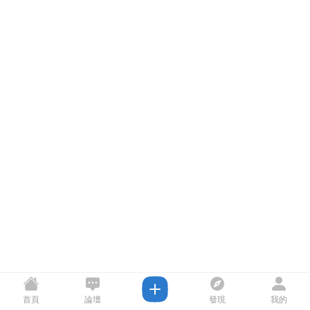
首頁
論壇
發現
我的