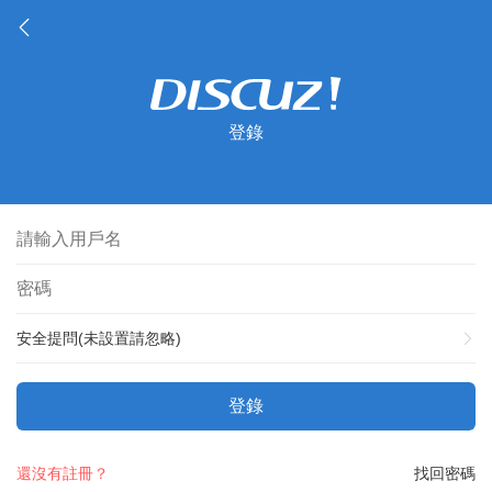
登錄
安全提問(未設置請忽略)
登錄
還沒有註冊？
找回密碼