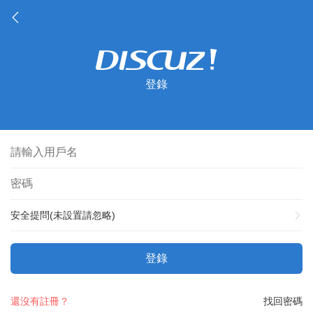
登錄
安全提問(未設置請忽略)
登錄
還沒有註冊？
找回密碼