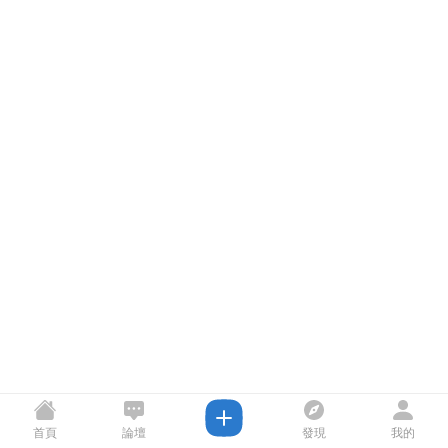
首頁
論壇
發現
我的