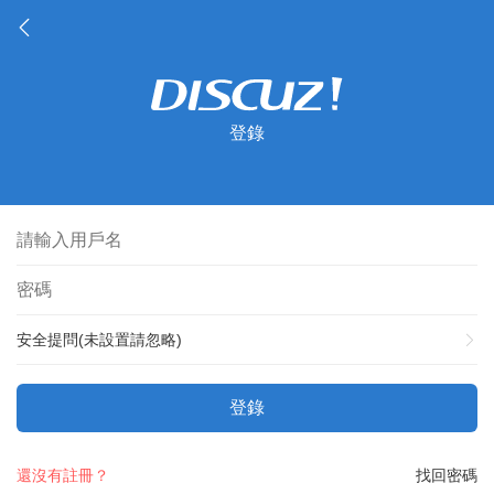
登錄
安全提問(未設置請忽略)
登錄
還沒有註冊？
找回密碼