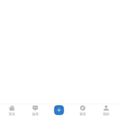
首頁
論壇
發現
我的