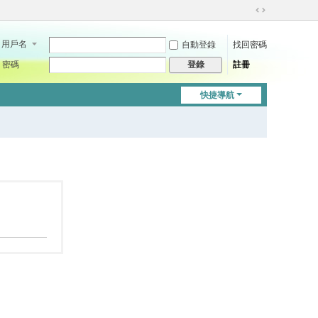
切
換
用戶名
自動登錄
找回密碼
到
寬
密碼
註冊
登錄
版
快捷導航