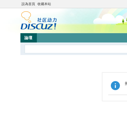
設為首頁
收藏本站
論壇