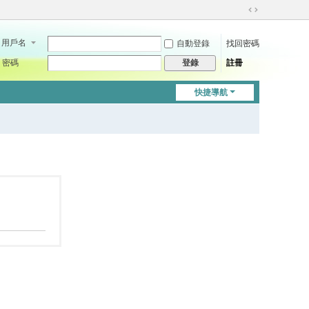
切
換
用戶名
自動登錄
找回密碼
到
寬
密碼
註冊
登錄
版
快捷導航