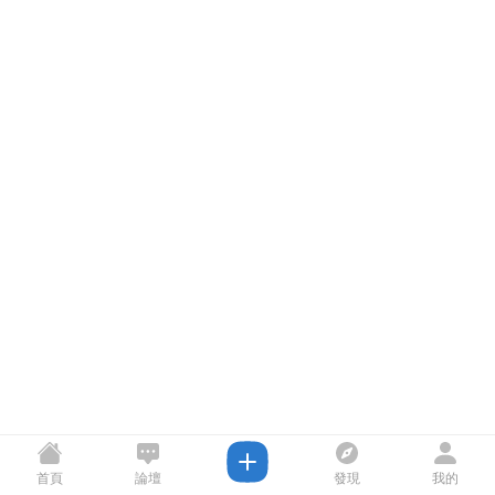
首頁
論壇
發現
我的