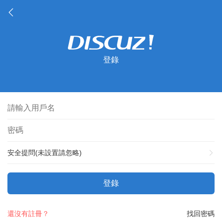
登錄
安全提問(未設置請忽略)
登錄
還沒有註冊？
找回密碼