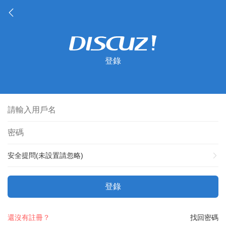
登錄
安全提問(未設置請忽略)
登錄
還沒有註冊？
找回密碼