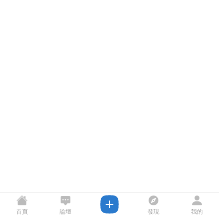
首頁
論壇
發現
我的