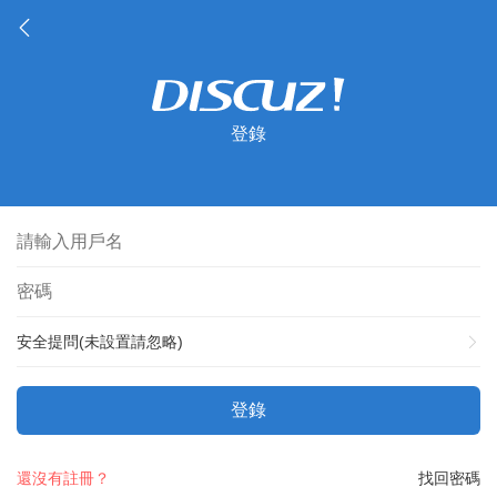
登錄
安全提問(未設置請忽略)
登錄
還沒有註冊？
找回密碼