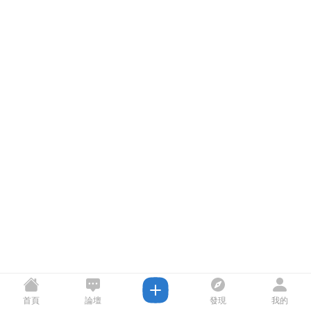
首頁
論壇
發現
我的