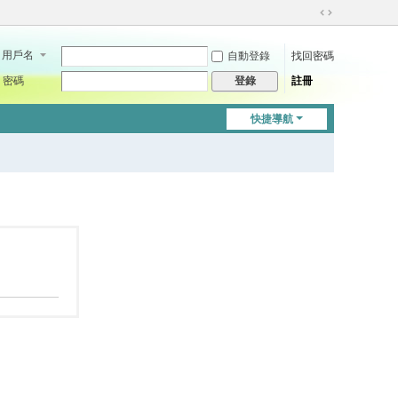
切
換
用戶名
自動登錄
找回密碼
到
寬
密碼
註冊
登錄
版
快捷導航