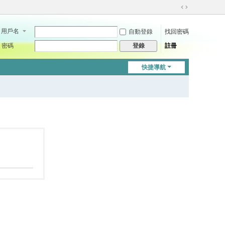
切
換
用戶名
自動登錄
找回密碼
到
寬
密碼
註冊
登錄
版
快捷導航