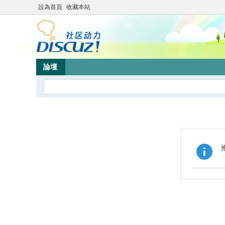
設為首頁
收藏本站
論壇