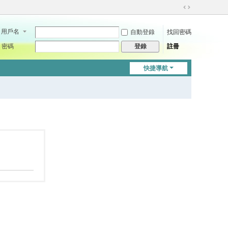
切
換
用戶名
自動登錄
找回密碼
到
寬
密碼
註冊
登錄
版
快捷導航