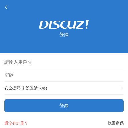
登錄
安全提問(未設置請忽略)
登錄
還沒有註冊？
找回密碼