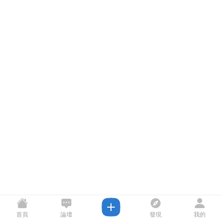
首頁
論壇
發現
我的