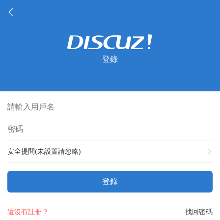
登錄
安全提問(未設置請忽略)
登錄
還沒有註冊？
找回密碼