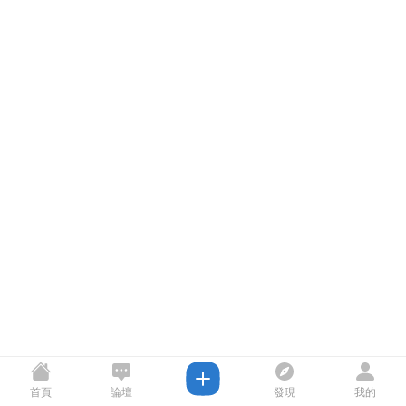
首頁
論壇
發現
我的