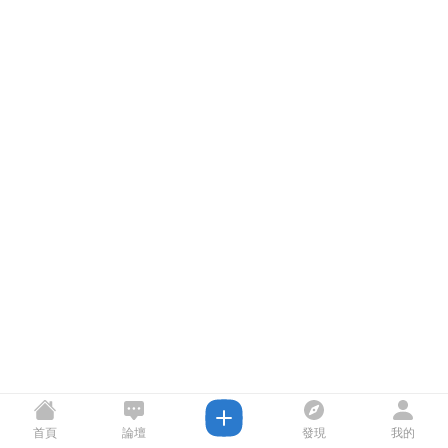
首頁
論壇
發現
我的