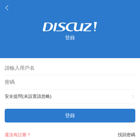
登錄
安全提問(未設置請忽略)
登錄
還沒有註冊？
找回密碼