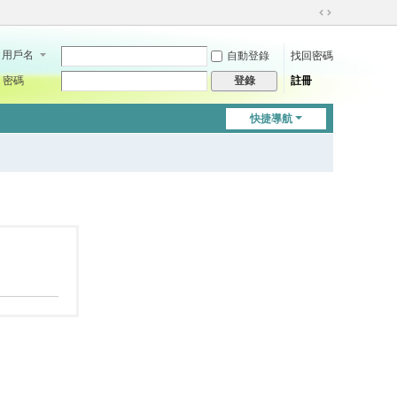
切
換
用戶名
自動登錄
找回密碼
到
寬
密碼
註冊
登錄
版
快捷導航