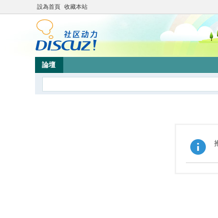
設為首頁
收藏本站
論壇