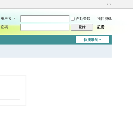
切
換
用戶名
自動登錄
找回密碼
到
寬
密碼
註冊
登錄
版
快捷導航