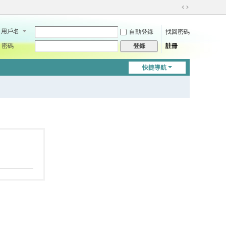
切
換
用戶名
自動登錄
找回密碼
到
寬
密碼
註冊
登錄
版
快捷導航