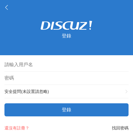
登錄
安全提問(未設置請忽略)
登錄
還沒有註冊？
找回密碼