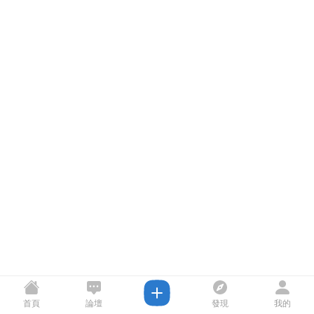
首頁
論壇
發現
我的