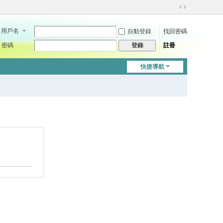
切
換
用戶名
自動登錄
找回密碼
到
寬
密碼
註冊
登錄
版
快捷導航