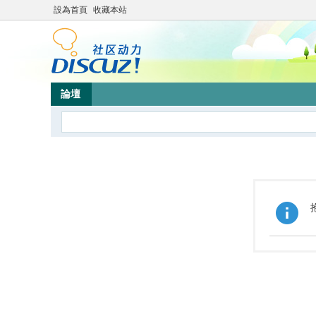
設為首頁
收藏本站
論壇