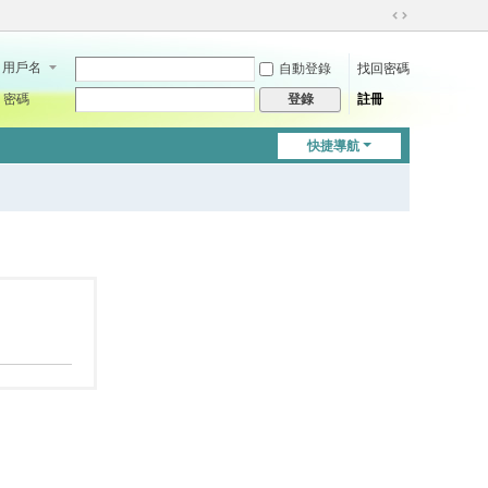
切
換
用戶名
自動登錄
找回密碼
到
寬
密碼
註冊
登錄
版
快捷導航