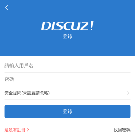
登錄
安全提問(未設置請忽略)
登錄
還沒有註冊？
找回密碼