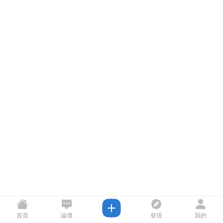
首頁
論壇
發現
我的