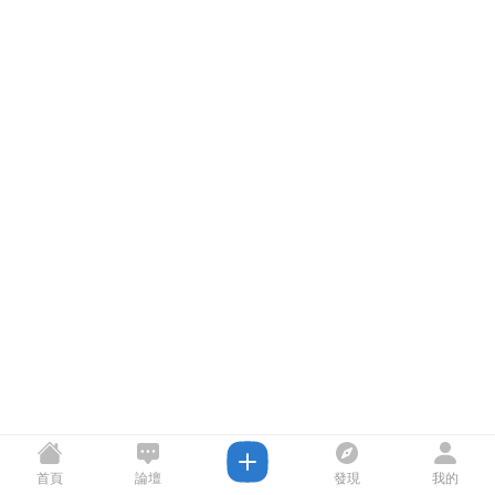
首頁
論壇
發現
我的