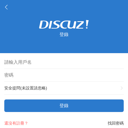
登錄
安全提問(未設置請忽略)
登錄
還沒有註冊？
找回密碼