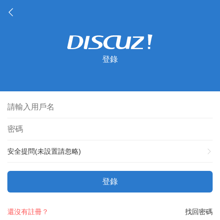
登錄
安全提問(未設置請忽略)
登錄
還沒有註冊？
找回密碼