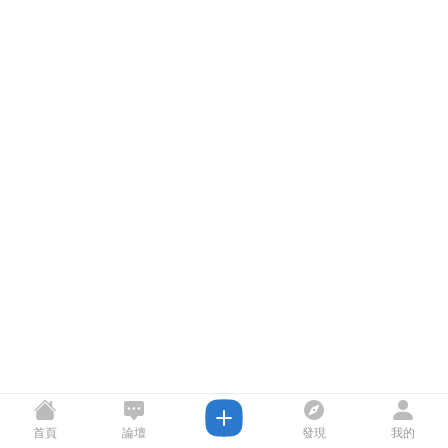
首頁
論壇
發現
我的