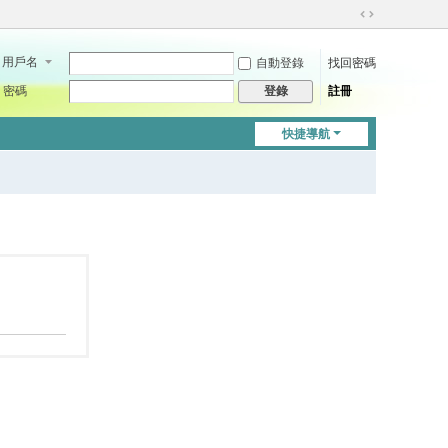
切
換
用戶名
自動登錄
找回密碼
到
寬
密碼
註冊
登錄
版
快捷導航