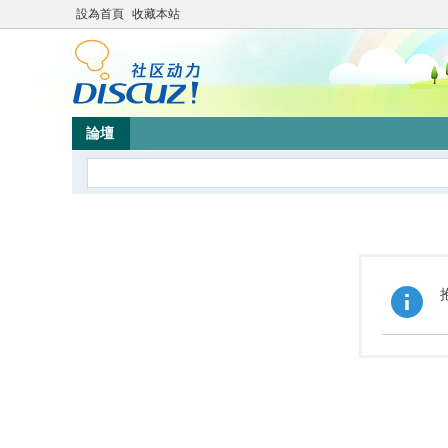
設為首頁
收藏本站
論壇