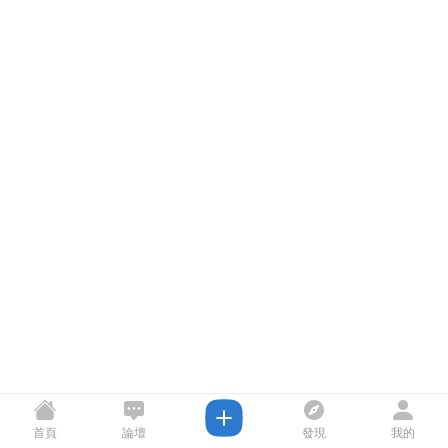
首頁
論壇
發現
我的