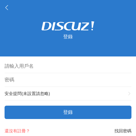
登錄
安全提問(未設置請忽略)
登錄
還沒有註冊？
找回密碼