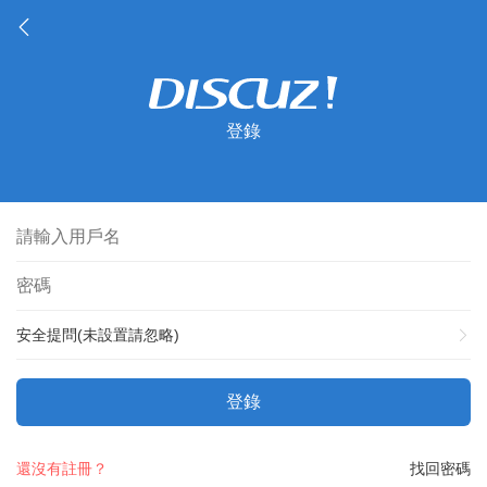
登錄
安全提問(未設置請忽略)
登錄
還沒有註冊？
找回密碼