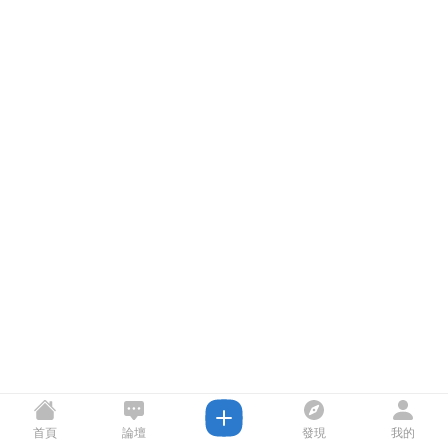
首頁
論壇
發現
我的