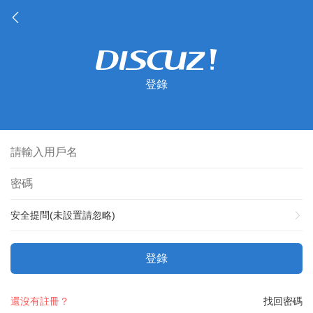
登錄
安全提問(未設置請忽略)
登錄
還沒有註冊？
找回密碼