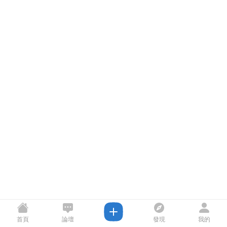
首頁
論壇
發現
我的