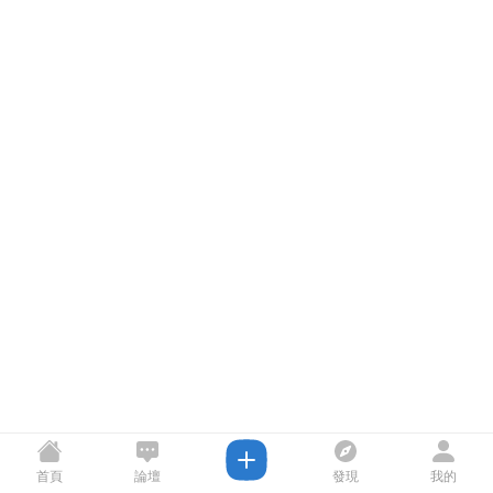
首頁
論壇
發現
我的