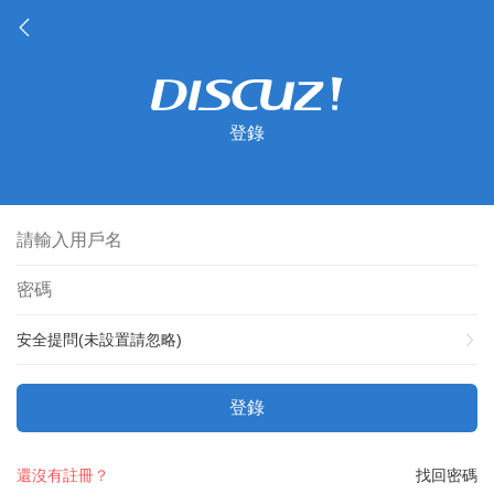
登錄
安全提問(未設置請忽略)
登錄
還沒有註冊？
找回密碼