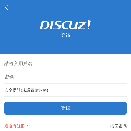
登錄
安全提問(未設置請忽略)
登錄
還沒有註冊？
找回密碼