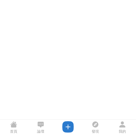
首頁
論壇
發現
我的