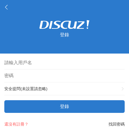
登錄
安全提問(未設置請忽略)
登錄
還沒有註冊？
找回密碼