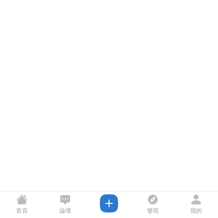
首頁
論壇
發現
我的