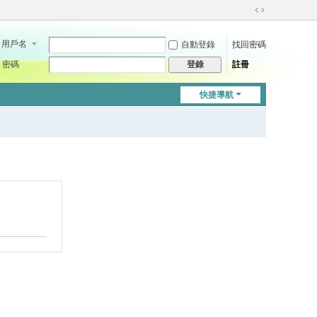
切
換
用戶名
自動登錄
找回密碼
到
寬
密碼
註冊
登錄
版
快捷導航