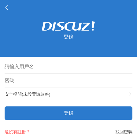
登錄
安全提問(未設置請忽略)
登錄
還沒有註冊？
找回密碼