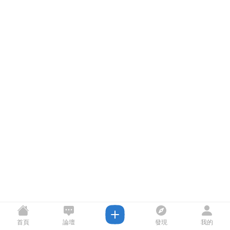
首頁
論壇
發現
我的