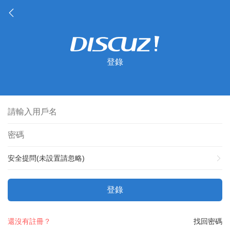
登錄
安全提問(未設置請忽略)
登錄
還沒有註冊？
找回密碼