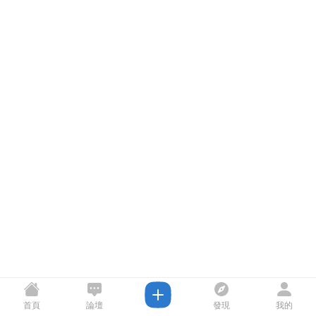
首頁
論壇
發現
我的