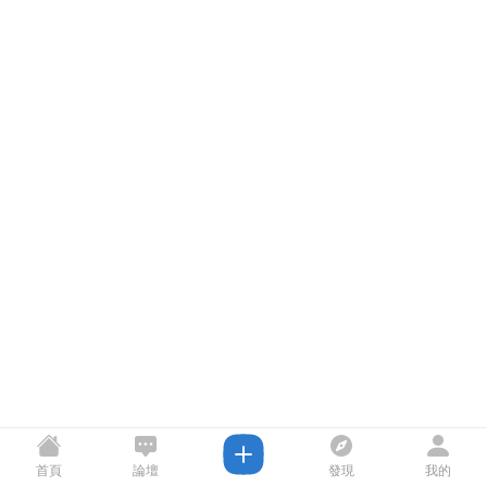
首頁
論壇
發現
我的