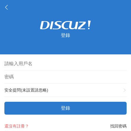
登錄
安全提問(未設置請忽略)
登錄
還沒有註冊？
找回密碼