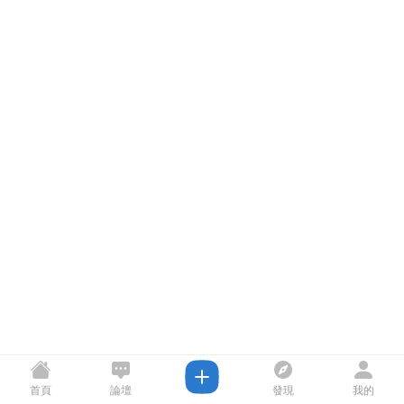
首頁
論壇
發現
我的