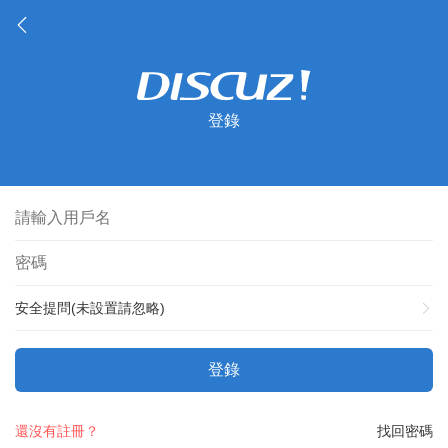
登錄
安全提問(未設置請忽略)
登錄
還沒有註冊？
找回密碼