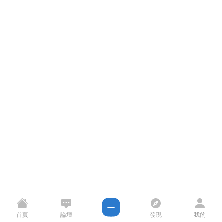
首頁
論壇
發現
我的