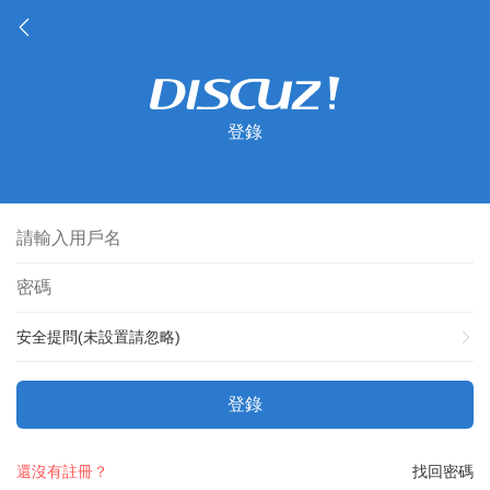
登錄
安全提問(未設置請忽略)
登錄
還沒有註冊？
找回密碼