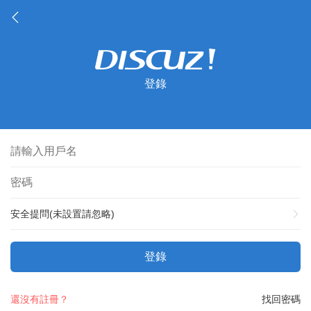
登錄
安全提問(未設置請忽略)
登錄
還沒有註冊？
找回密碼