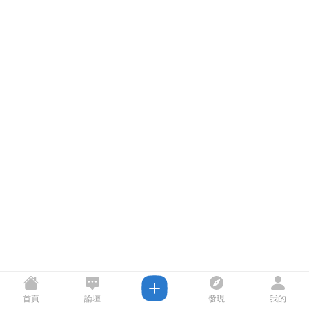
首頁
論壇
發現
我的