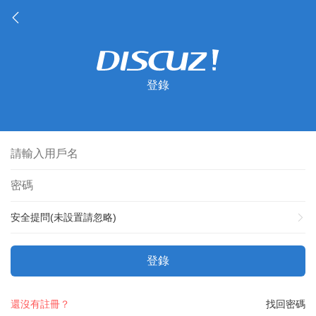
登錄
安全提問(未設置請忽略)
登錄
還沒有註冊？
找回密碼