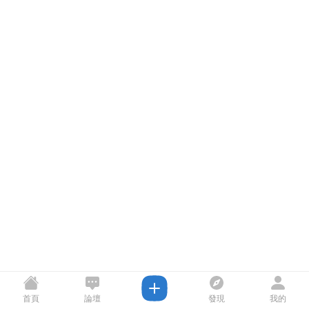
首頁
論壇
發現
我的