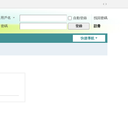
切
換
用戶名
自動登錄
找回密碼
到
寬
密碼
註冊
登錄
版
快捷導航