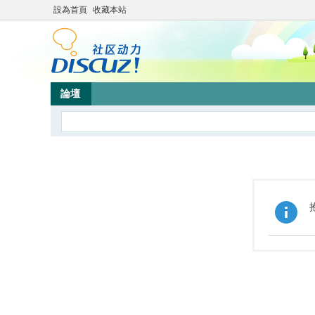
設為首頁
收藏本站
論壇